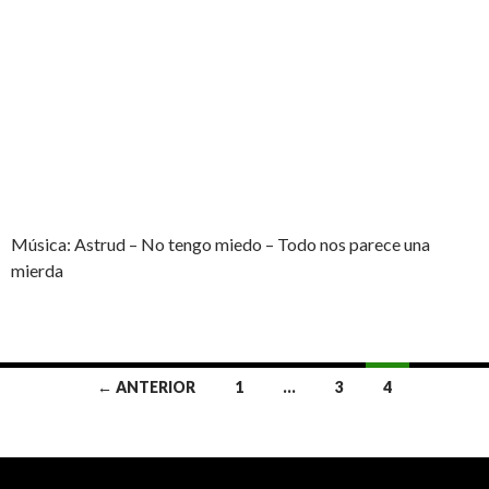
Música: Astrud – No tengo miedo – Todo nos parece una
mierda
← ANTERIOR
1
…
3
4
Navegación de entradas