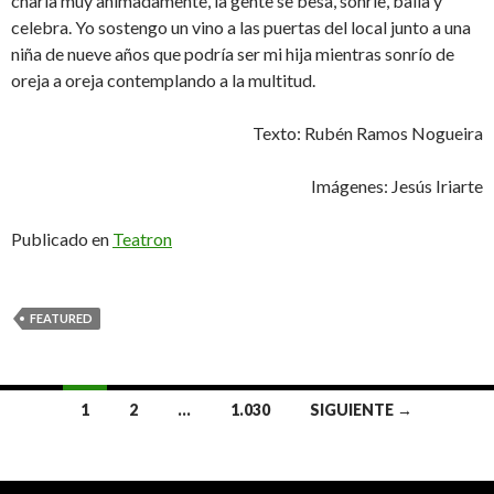
charla muy animadamente, la gente se besa, sonríe, baila y
celebra. Yo sostengo un vino a las puertas del local junto a una
niña de nueve años que podría ser mi hija mientras sonrío de
oreja a oreja contemplando a la multitud.
Texto: Rubén Ramos Nogueira
Imágenes: Jesús Iriarte
Publicado en
Teatron
FEATURED
1
2
…
1.030
SIGUIENTE →
Navegación de entradas