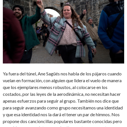
Ya fuera del túnel, Ane Sagüés nos habla de los pájaros cuando
vuelan en formación, con alguien que lidera el vuelo de manera
que los ejemplares menos robustos, al colocarse en los
costados, por las leyes de la aerodinámica, no necesitan hacer
apenas esfuerzos para seguir al grupo. También nos dice que
para seguir avanzando como grupo necesitamos una identidad
y que esa identidad nos la dará el tener un par de himnos. Nos
propone dos cancioncillas populares bastante conocidas pero