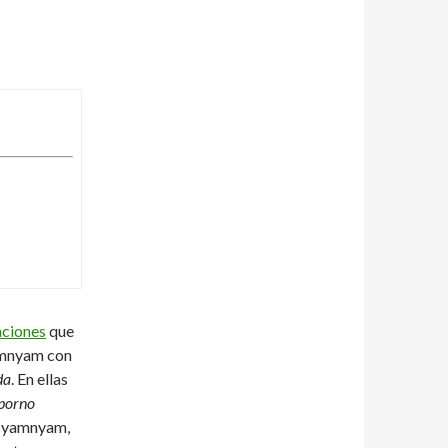
nciones
que
yamnyam con
da
. En ellas
porno
l Nyamnyam,