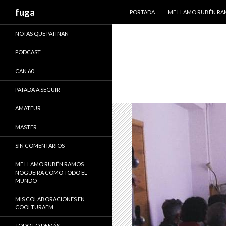
IR AL CONTENIDO
Buscar
fuga
PORTADA
ME LLAMO RUBÉN R
NOTAS QUE PATINAN
PODCAST
CAN 60
PATADA A SEGUIR
AMATEUR
MASTER
SIN COMENTARIOS
ME LLAMO RUBÉN RAMOS
NOGUEIRA COMO TODO EL
MUNDO
MIS COLABORACIONES EN
COOLTURAFM
TODO LO DEMÁS