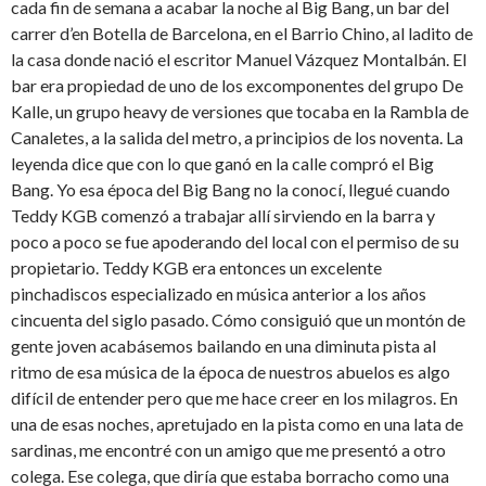
cada fin de semana a acabar la noche al Big Bang, un bar del
carrer d’en Botella de Barcelona, en el Barrio Chino, al ladito de
la casa donde nació el escritor Manuel Vázquez Montalbán. El
bar era propiedad de uno de los excomponentes del grupo De
Kalle, un grupo heavy de versiones que tocaba en la Rambla de
Canaletes, a la salida del metro, a principios de los noventa. La
leyenda dice que con lo que ganó en la calle compró el Big
Bang. Yo esa época del Big Bang no la conocí, llegué cuando
Teddy KGB comenzó a trabajar allí sirviendo en la barra y
poco a poco se fue apoderando del local con el permiso de su
propietario. Teddy KGB era entonces un excelente
pinchadiscos especializado en música anterior a los años
cincuenta del siglo pasado. Cómo consiguió que un montón de
gente joven acabásemos bailando en una diminuta pista al
ritmo de esa música de la época de nuestros abuelos es algo
difícil de entender pero que me hace creer en los milagros. En
una de esas noches, apretujado en la pista como en una lata de
sardinas, me encontré con un amigo que me presentó a otro
colega. Ese colega, que diría que estaba borracho como una