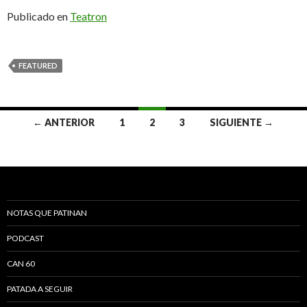
Publicado en
Teatron
FEATURED
← ANTERIOR
1
2
3
SIGUIENTE →
Navegación de entradas
NOTAS QUE PATINAN
PODCAST
CAN 60
PATADA A SEGUIR