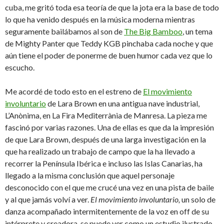
cuba, me gritó toda esa teoría de que la jota era la base de todo
lo que ha venido después en la música moderna mientras
seguramente bailábamos al son de
The Big Bamboo
, un tema
de Mighty Panter que Teddy KGB pinchaba cada noche y que
aún tiene el poder de ponerme de buen humor cada vez que lo
escucho.
Me acordé de todo esto en el estreno de
El movimiento
involuntario
de Lara Brown en una antigua nave industrial,
L’Anònima, en La Fira Mediterrània de Manresa. La pieza me
fascinó por varias razones. Una de ellas es que da la impresión
de que Lara Brown, después de una larga investigación en la
que ha realizado un trabajo de campo que la ha llevado a
recorrer la Península Ibérica e incluso las Islas Canarias, ha
llegado a la misma conclusión que aquel personaje
desconocido con el que me crucé una vez en una pista de baile
y al que jamás volví a ver.
El movimiento involuntario,
un solo de
danza acompañado intermitentemente de la voz en off de su
intérprete y creadora, se puede ver como un estudio ilustrado