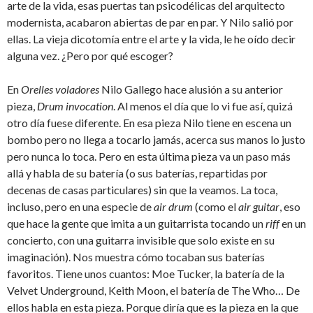
arte de la vida, esas puertas tan psicodélicas del arquitecto
modernista, acabaron abiertas de par en par. Y Nilo salió por
ellas. La vieja dicotomía entre el arte y la vida, le he oído decir
alguna vez. ¿Pero por qué escoger?
En
Orelles voladores
Nilo Gallego hace alusión a su anterior
pieza,
Drum invocation
. Al menos el día que lo vi fue así, quizá
otro día fuese diferente. En esa pieza Nilo tiene en escena un
bombo pero no llega a tocarlo jamás, acerca sus manos lo justo
pero nunca lo toca. Pero en esta última pieza va un paso más
allá y habla de su batería (o sus baterías, repartidas por
decenas de casas particulares) sin que la veamos. La toca,
incluso, pero en una especie de
air drum
(como el
air guitar
, eso
que hace la gente que imita a un guitarrista tocando un
riff
en un
concierto, con una guitarra invisible que solo existe en su
imaginación). Nos muestra cómo tocaban sus baterías
favoritos. Tiene unos cuantos: Moe Tucker, la batería de la
Velvet Underground, Keith Moon, el batería de The Who… De
ellos habla en esta pieza. Porque diría que es la pieza en la que