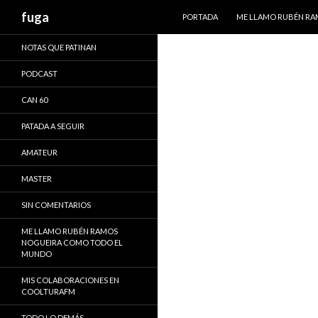
IR AL CONTENIDO
Buscar
fuga
PORTADA
ME LLAMO RUBÉN R
NOTAS QUE PATINAN
PODCAST
CAN 60
PATADA A SEGUIR
AMATEUR
MASTER
SIN COMENTARIOS
ME LLAMO RUBÉN RAMOS
NOGUEIRA COMO TODO EL
MUNDO
MIS COLABORACIONES EN
COOLTURAFM
TODO LO DEMÁS