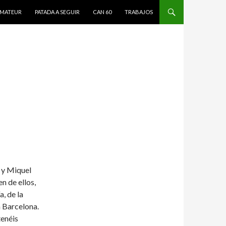
MATEUR
PATADA A SEGUIR
CAN 60
TRABAJOS
a y Miquel
n de ellos,
, de la
n Barcelona.
tenéis