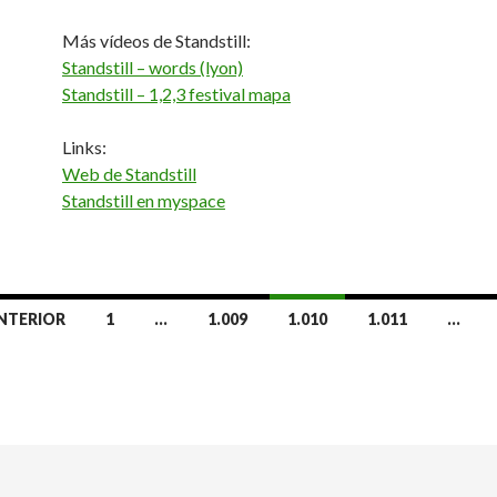
Más vídeos de Standstill:
Standstill – words (lyon)
Standstill – 1,2,3 festival mapa
Links:
Web de Standstill
Standstill en myspace
NTERIOR
1
…
1.009
1.010
1.011
…
radas