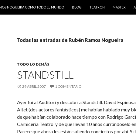
AMOS NOGUEIRA COMO TODO EL MUNDO
BLOG
TEATRON
MASTER
A
Todas las entradas de Rubén Ramos Nogueira
TODO LO DEMÁS
STANDSTILL
29 ABRIL 2007
1 COMENTARIO
Ayer fui al Auditori y descubrí a Standstill. David Espinos
Altet (dos actores fantásticos) me habían hablado muy bie
de que habían colaborado hace tiempo con Rodrigo García
Carniceria Teatro, y de que llevan 10 años currándoselo e
Parece que ahora les están saliendo conciertos por ahí. Si 