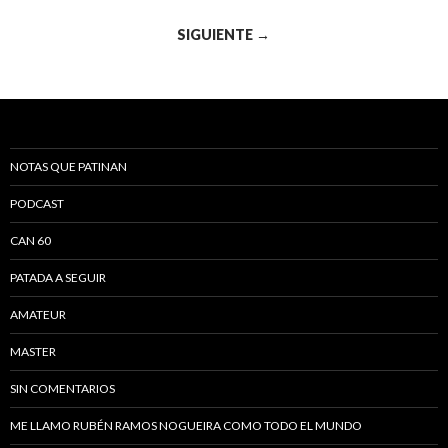
Navegación de entradas
SIGUIENTE →
NOTAS QUE PATINAN
PODCAST
CAN 60
PATADA A SEGUIR
AMATEUR
MASTER
SIN COMENTARIOS
ME LLAMO RUBÉN RAMOS NOGUEIRA COMO TODO EL MUNDO