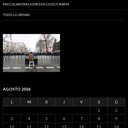
MIS COLABORACIONES EN COOLTURAFM
TODO LO DEMÁS
AGOSTO 2026
L
M
X
J
V
S
D
1
2
3
4
5
6
7
8
9
10
11
12
13
14
15
16