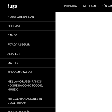
IR AL CONTENIDO
Buscar
fuga
PORTADA
ME LLAMO RUBÉN R
NOTAS QUE PATINAN
PODCAST
CAN 60
PATADA A SEGUIR
AMATEUR
MASTER
SIN COMENTARIOS
ME LLAMO RUBÉN RAMOS
NOGUEIRA COMO TODO EL
MUNDO
MIS COLABORACIONES EN
COOLTURAFM
TODO LO DEMÁS