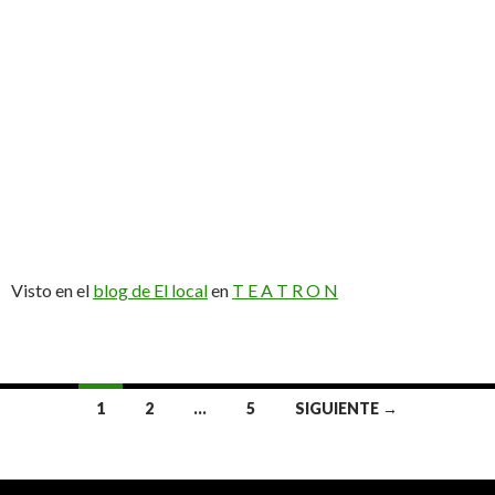
Visto en el
blog de El local
en
T E A T R O N
1
2
…
5
SIGUIENTE →
Navegación de entradas