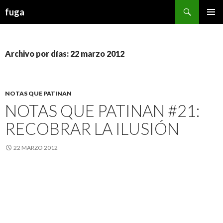
Buscar
fuga
IR AL CONTENIDO
Archivo por días: 22 marzo 2012
NOTAS QUE PATINAN
NOTAS QUE PATINAN #21:
RECOBRAR LA ILUSIÓN
22 MARZO 2012