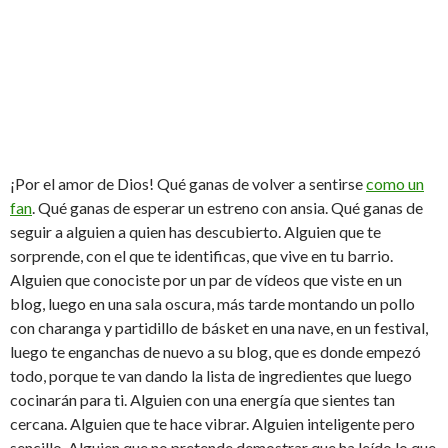
¡Por el amor de Dios! Qué ganas de volver a sentirse
como un
fan
. Qué ganas de esperar un estreno con ansia. Qué ganas de
seguir a alguien a quien has descubierto. Alguien que te
sorprende, con el que te identificas, que vive en tu barrio.
Alguien que conociste por un par de vídeos que viste en un
blog, luego en una sala oscura, más tarde montando un pollo
con charanga y partidillo de básket en una nave, en un festival,
luego te enganchas de nuevo a su blog, que es donde empezó
todo, porque te van dando la lista de ingredientes que luego
cocinarán para ti. Alguien con una energía que sientes tan
cercana. Alguien que te hace vibrar. Alguien inteligente pero
sencillo. Alguien que no pretende demostrar que ha leído lo que