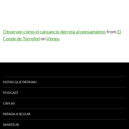
Observen cómo el cansancio derrota al pensamiento
from
El
Conde de Torrefiel
on
Vimeo
.
NOTAS QUE PATINAN
PODCAST
CAN 60
PATADA A SEGUIR
AMATEUR