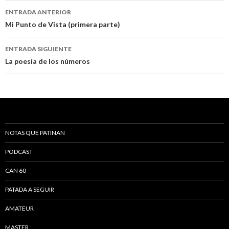
ENTRADA ANTERIOR
Ir a la entrada
Mi Punto de Vista (primera parte)
ENTRADA SIGUIENTE
La poesía de los números
NOTAS QUE PATINAN
PODCAST
CAN 60
PATADA A SEGUIR
AMATEUR
MASTER