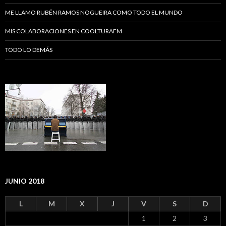
ME LLAMO RUBÉN RAMOS NOGUEIRA COMO TODO EL MUNDO
MIS COLABORACIONES EN COOLTURAFM
TODO LO DEMÁS
JUNIO 2018
L
M
X
J
V
S
D
1
2
3