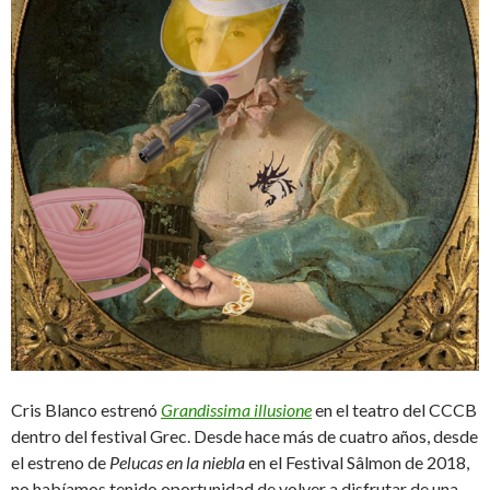
Cris Blanco estrenó
Grandissima illusione
en el teatro del CCCB
dentro del festival Grec. Desde hace más de cuatro años, desde
el estreno de
Pelucas en la niebla
en el Festival Sâlmon de 2018,
no habíamos tenido oportunidad de volver a disfrutar de una