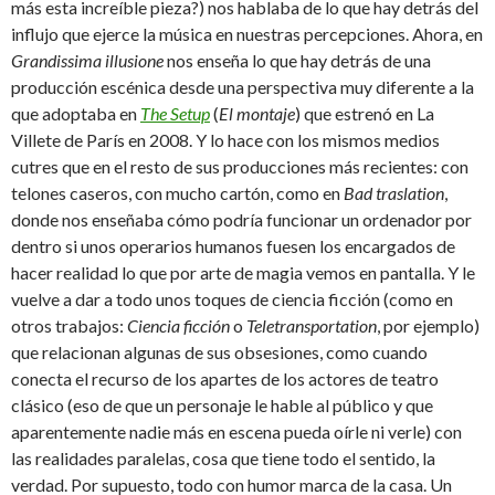
más esta increíble pieza?) nos hablaba de lo que hay detrás del
influjo que ejerce la música en nuestras percepciones. Ahora, en
Grandissima illusione
nos enseña lo que hay detrás de una
producción escénica desde una perspectiva muy diferente a la
que adoptaba en
The Setup
(
El montaje
) que estrenó en La
Villete de París en 2008. Y lo hace con los mismos medios
cutres que en el resto de sus producciones más recientes: con
telones caseros, con mucho cartón, como en
Bad traslation
,
donde nos enseñaba cómo podría funcionar un ordenador por
dentro si unos operarios humanos fuesen los encargados de
hacer realidad lo que por arte de magia vemos en pantalla. Y le
vuelve a dar a todo unos toques de ciencia ficción (como en
otros trabajos:
Ciencia ficción
o
Teletransportation
, por ejemplo)
que relacionan algunas de sus obsesiones, como cuando
conecta el recurso de los apartes de los actores de teatro
clásico (eso de que un personaje le hable al público y que
aparentemente nadie más en escena pueda oírle ni verle) con
las realidades paralelas, cosa que tiene todo el sentido, la
verdad. Por supuesto, todo con humor marca de la casa. Un