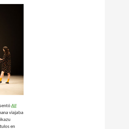
esentó
All
mana viajaba
ikazu
tulos en