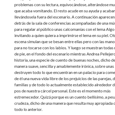
problemas con su lectura, equivocándose, alterándose mu
que acaba vomitando. El resto acude en su ayuda y acaba
llevándosela fuera del escenario. A continuación aparecen
detrás de la sala de conferencias acompañadas de una mús
para regalar al público unas calcomanías con el lema Algo
invitando a quien quiera a imprimirse el lema en su piel. Ot
escena simulan que se besan entre ellas pero con las mano
para no tocarse con los labios. Y luego se muestran todas 
de pie, en el fondo del escenario mientras Andrea Pellejer
historia, una especie de cuento de buenas noches, dicho d
manera suave, sencilla y amablemente irónica, sobre unas
destruyen todo lo que encuentran en un palacio para come
de él una nueva vida libre de los prejuicios de las parejas, d
familias y de todo lo actualmente establecido alrededor 
pos de nuestra cárcel personal. Este es el momento más
estremecedor. Quizá porque es un cuento bellísimo, a pesa
crudeza, dicho de una manera que resulta muy apropiada 
todo lo anterior.