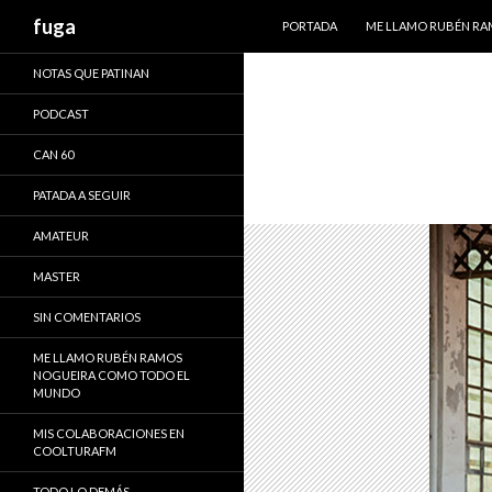
IR AL CONTENIDO
Buscar
fuga
PORTADA
ME LLAMO RUBÉN R
NOTAS QUE PATINAN
PODCAST
CAN 60
PATADA A SEGUIR
AMATEUR
MASTER
SIN COMENTARIOS
ME LLAMO RUBÉN RAMOS
NOGUEIRA COMO TODO EL
MUNDO
MIS COLABORACIONES EN
COOLTURAFM
TODO LO DEMÁS