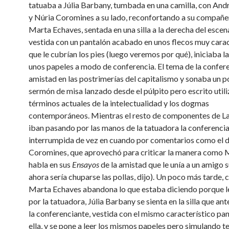
tatuaba a Júlia Barbany, tumbada en una camilla, con Andr
y Núria Coromines a su lado, reconfortando a su compañe
Marta Echaves, sentada en una silla a la derecha del escen
vestida con un pantalón acabado en unos flecos muy carac
que le cubrían los pies (luego veremos por qué), iniciaba la
unos papeles a modo de conferencia. El tema de la confere
amistad en las postrimerías del capitalismo y sonaba un p
sermón de misa lanzado desde el púlpito pero escrito util
términos actuales de la intelectualidad y los dogmas
contemporáneos. Mientras el resto de componentes de L
iban pasando por las manos de la tatuadora la conferencia
interrumpida de vez en cuando por comentarios como el 
Coromines, que aprovechó para criticar la manera como
habla en sus
Ensayos
de la amistad que le unía a un amigo s
ahora sería chuparse las pollas, dijo). Un poco más tarde,
Marta Echaves abandona lo que estaba diciendo porque l
por la tatuadora, Júlia Barbany se sienta en la silla que a
la conferenciante, vestida con el mismo característico pa
ella, y se pone a leer los mismos papeles pero simulando 