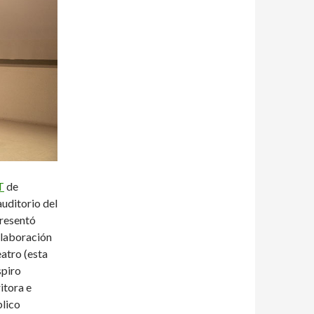
T
de
auditorio del
presentó
laboración
atro (esta
spiro
itora e
blico