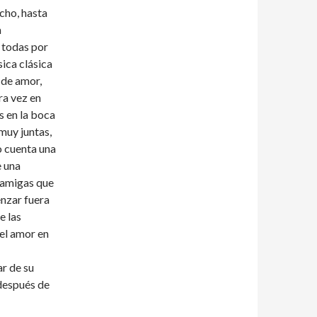
cho, hasta
n
 todas por
ica clásica
 de amor,
ra vez en
s en la boca
muy juntas,
o cuenta una
e una
 amigas que
nzar fuera
e las
del amor en
r de su
después de