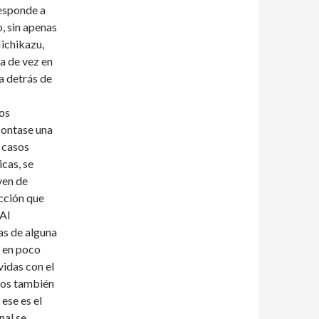
responde a
o, sin apenas
Michikazu,
a de vez en
a detrás de
los
contase una
s casos
icas, se
ven de
acción que
 Al
as de alguna
s en poco
vidas con el
ros también
ese es el
nal se