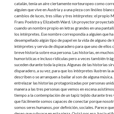
catalán, tenía un aire ciertamente norteuropeo como cor
alguien que vive en Austria y a una pieza con linóleo blanc
cambios de luces, tres sillas y tres intérpretes: el propio 
Frans Poelstra y Elizabeth Ward. Un proyector proyectab
cuando un nombre propio en letras grandes en una pantall
los intérpretes. Ese nombre correspondía a alguien que ha
desempeñado algún tipo de papel en la vida de alguno de 
intérpretes y servía de disparadero para que uno de ellos 
breve historia sobre esa persona. Las historias, en mucho
humorísticas e incluso ridículas pero a veces también trág
suceden durante toda la pieza. Algunas de las historias sir
disparadero, a su vez, para que los intérpretes ilustren la 
describen o se arranquen a bailar al son de alguna música.
entrelazar las historias protagonizadas por personas unid
manera a las tres personas que vemos en escena asistimo
tiempo a la contemplación de un tapiz tejido durante tres 
que fácilmente somos capaces de conectar porque nosot
somos seres humanos, por definición, sociales. Parece que 
deseo que subyace en esta pieza. Quizá por eso, hacia el fi