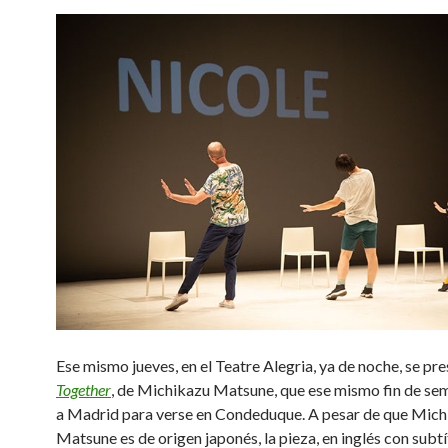
Ese mismo jueves, en el Teatre Alegria, ya de noche, se pr
Together
, de Michikazu Matsune, que ese mismo fin de se
a Madrid para verse en Condeduque. A pesar de que Mich
Matsune es de origen japonés, la pieza, en inglés con subtí