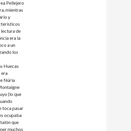
ea Pellejero
ra, mientras
ario y
terísticos
 lectura de
ncia era la
oco a un
izando los
as Huecas
 era
de Núria
 Montaigne
uyo (lo que
 cuando
e toca pasar
ntes ocupaba
ntalón que
tener muchos