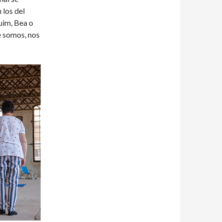
 los del
uim, Bea o
e somos, nos