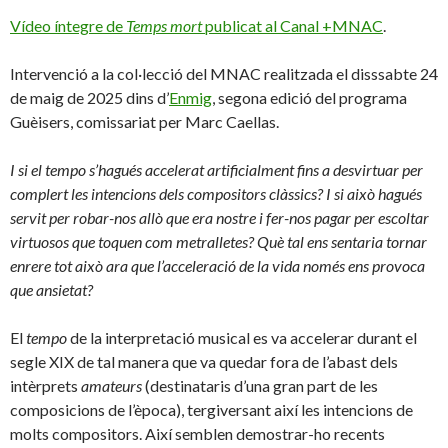
Vídeo íntegre de
Temps mort
publicat al Canal +MNAC
.
Intervenció a la col·lecció del MNAC realitzada el disssabte 24
de maig de 2025 dins d’
Enmig
, segona edició del programa
Guèisers, comissariat per Marc Caellas.
I si el tempo s’hagués accelerat artificialment fins a desvirtuar per
complert les intencions dels compositors clàssics? I si això hagués
servit per robar-nos allò que era nostre i fer-nos pagar per escoltar
virtuosos que toquen com metralletes? Què tal ens sentaria tornar
enrere tot això ara que l’acceleració de la vida només ens provoca
que ansietat?
El
tempo
de la interpretació musical es va accelerar durant el
segle XIX de tal manera que va quedar fora de l’abast dels
intèrprets
amateurs
(destinataris d’una gran part de les
composicions de l’època), tergiversant així les intencions de
molts compositors. Així semblen demostrar-ho recents