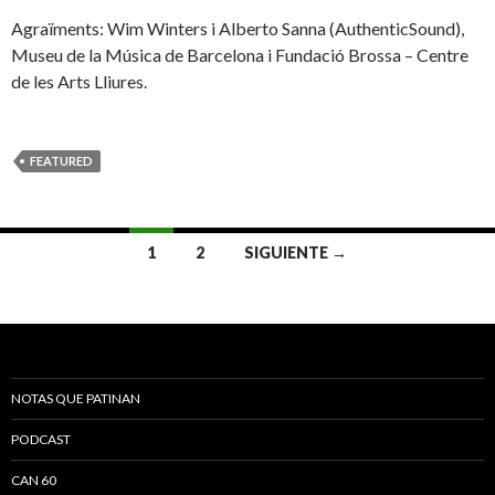
Agraïments: Wim Winters i Alberto Sanna (AuthenticSound),
Museu de la Música de Barcelona i Fundació Brossa – Centre
de les Arts Lliures.
FEATURED
1
2
SIGUIENTE →
Navegación de entradas
NOTAS QUE PATINAN
PODCAST
CAN 60