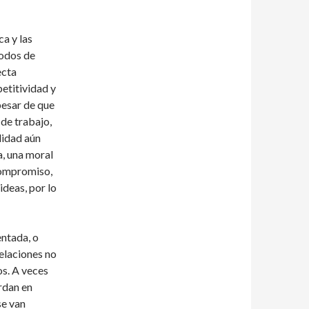
ca y las
modos de
ecta
etitividad y
 pesar de que
 de trabajo,
lidad aún
a, una moral
compromiso,
ideas, por lo
entada, o
elaciones no
s. A veces
rdan en
se van