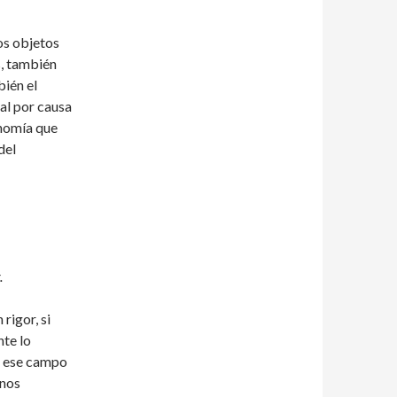
os objetos
, también
ién el
al por causa
onomía que
del
.
 rigor, si
nte lo
e ese campo
 nos