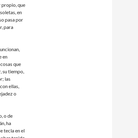
r propio, que
soletas, en
so pasa por
r, para
funcionan,
e en
 cosas que
, su tiempo,
r; las
con ellas,
ejadez o
, o de
án, ha
 tecla en el
haber tenido