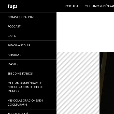
IR AL CONTENIDO
Buscar
fuga
PORTADA
ME LLAMO RUBÉN R
NOTAS QUE PATINAN
PODCAST
CAN 60
PATADA A SEGUIR
AMATEUR
MASTER
SIN COMENTARIOS
ME LLAMO RUBÉN RAMOS
NOGUEIRA COMO TODO EL
MUNDO
MIS COLABORACIONES EN
COOLTURAFM
TODO LO DEMÁS