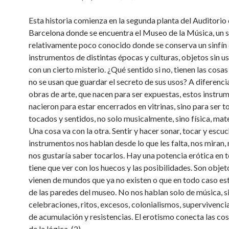
Esta historia comienza en la segunda planta del Auditorio
Barcelona donde se encuentra el Museo de la Música, un s
relativamente poco conocido donde se conserva un sinfín
instrumentos de distintas épocas y culturas, objetos sin 
con un cierto misterio. ¿Qué sentido si no, tienen las cosa
no se usan que guardar el secreto de sus usos? A diferencia
obras de arte, que nacen para ser expuestas, estos instru
nacieron para estar encerrados en vitrinas, sino para ser 
tocados y sentidos, no solo musicalmente, sino física, mat
Una cosa va con la otra. Sentir y hacer sonar, tocar y escuc
instrumentos nos hablan desde lo que les falta, nos miran, 
nos gustaría saber tocarlos. Hay una potencia erótica en 
tiene que ver con los huecos y las posibilidades. Son obje
vienen de mundos que ya no existen o que en todo caso es
de las paredes del museo. No nos hablan solo de música, s
celebraciones, ritos, excesos, colonialismos, supervivenci
de acumulación y resistencias. El erotismo conecta las cos
de la lógica. (2)