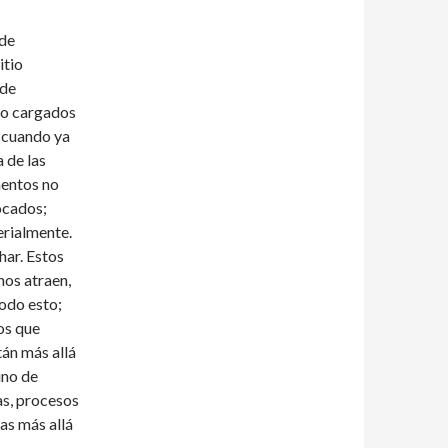
 de
itio
 de
uso cargados
s cuando ya
 de las
mentos no
tocados;
erialmente.
har. Estos
nos atraen,
todo esto;
tos que
tán más allá
ino de
as, procesos
as más allá