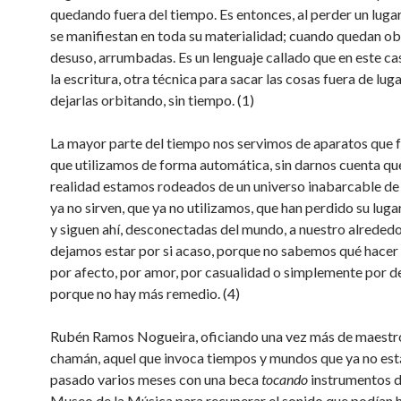
quedando fuera del tiempo. Es entonces, al perder un luga
se manifiestan en toda su materialidad; cuando quedan ob
desuso, arrumbadas. Es un lenguaje callado que en este ca
la escritura, otra técnica para sacar las cosas fuera de luga
dejarlas orbitando, sin tiempo. (1)
La mayor parte del tiempo nos servimos de aparatos que 
que utilizamos de forma automática, sin darnos cuenta qu
realidad estamos rodeados de un universo inabarcable de
ya no sirven, que ya no utilizamos, que han perdido su lugar
y siguen ahí, desconectadas del mundo, a nuestro alrededo
dejamos estar por si acaso, porque no sabemos qué hacer 
por afecto, por amor, por casualidad o simplemente por d
porque no hay más remedio. (4)
Rubén Ramos Nogueira, oficiando una vez más de maestro
chamán, aquel que invoca tiempos y mundos que ya no est
pasado varios meses con una beca
tocando
instrumentos de
Museo de la Música para recuperar el sonido que podían 