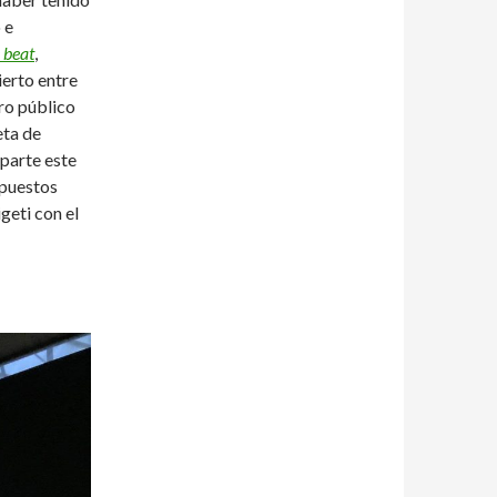
 e
 beat
,
ierto entre
ro público
eta de
parte este
spuestos
geti con el