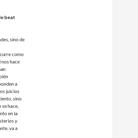
le beat
des, sino de
ecurre como
d nos hace
han
bién
sponden a
os juicios
iento, sino
e se hace,
nto en la
sterios y
nte, va a