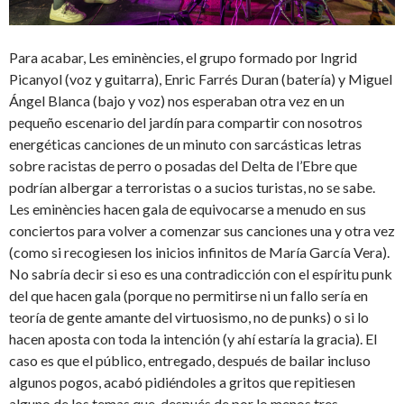
Para acabar, Les eminències, el grupo formado por Ingrid
Picanyol (voz y guitarra), Enric Farrés Duran (batería) y Miguel
Ángel Blanca (bajo y voz) nos esperaban otra vez en un
pequeño escenario del jardín para compartir con nosotros
energéticas canciones de un minuto con sarcásticas letras
sobre racistas de perro o posadas del Delta de l’Ebre que
podrían albergar a terroristas o a sucios turistas, no se sabe.
Les eminències hacen gala de equivocarse a menudo en sus
conciertos para volver a comenzar sus canciones una y otra vez
(como si recogiesen los inicios infinitos de María García Vera).
No sabría decir si eso es una contradicción con el espíritu punk
del que hacen gala (porque no permitirse ni un fallo sería en
teoría de gente amante del virtuosismo, no de punks) o si lo
hacen aposta con toda la intención (y ahí estaría la gracia). El
caso es que el público, entregado, después de bailar incluso
algunos pogos, acabó pidiéndoles a gritos que repitiesen
alguno de los temas que, después de por lo menos tres