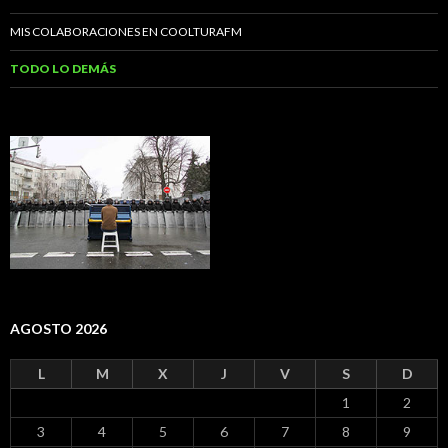
MIS COLABORACIONES EN COOLTURAFM
TODO LO DEMÁS
AGOSTO 2026
L
M
X
J
V
S
D
1
2
3
4
5
6
7
8
9