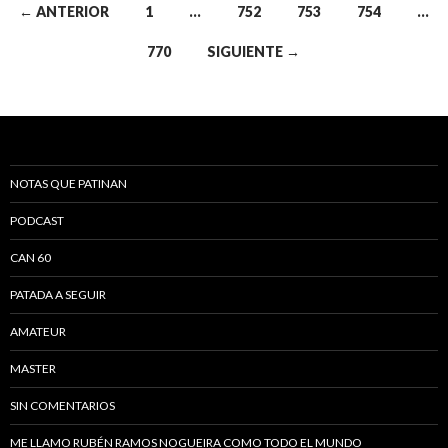
← ANTERIOR
1
…
752
753
754
…
Navegación de entradas
770
SIGUIENTE →
NOTAS QUE PATINAN
PODCAST
CAN 60
PATADA A SEGUIR
AMATEUR
MASTER
SIN COMENTARIOS
ME LLAMO RUBÉN RAMOS NOGUEIRA COMO TODO EL MUNDO