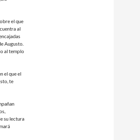
obre el que
cuentra al
 encajadas
de Augusto.
o al templo
n el que el
sto, te
mpañan
os,
e su lectura
amará