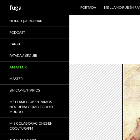
IR AL CONTENIDO
Buscar
fuga
PORTADA
ME LLAMO RUBÉN R
NOTAS QUE PATINAN
PODCAST
CAN 60
PATADA A SEGUIR
AMATEUR
MASTER
SIN COMENTARIOS
ME LLAMO RUBÉN RAMOS
NOGUEIRA COMO TODO EL
MUNDO
MIS COLABORACIONES EN
COOLTURAFM
TODO LO DEMÁS