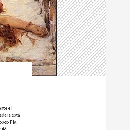
nte el
ladera está
osep Pla.
guió