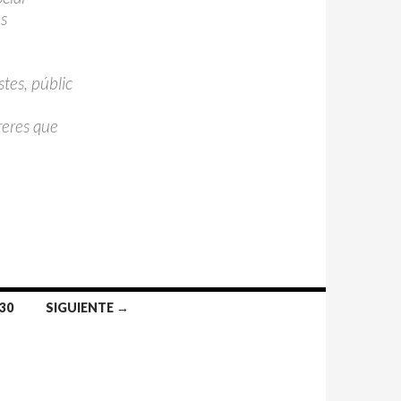
es
tes, públic
rreres que
030
SIGUIENTE →