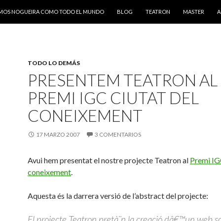
AMOS NOGUEIRA COMO TODO EL MUNDO
BLOG
TEATRON
MASTER
A
TODO LO DEMÁS
PRESENTEM TEATRON AL
PREMI IGC CIUTAT DEL
CONEIXEMENT
17 MARZO 2007
3 COMENTARIOS
Avui hem presentat el nostre projecte Teatron al
Premi IG
coneixement
.
Aquesta és la darrera versió de l’abstract del projecte:
El projecte Teatron pretà¨n la creació dâ€™un web so