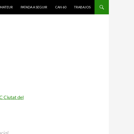
MATEUR
PATADA A SEGUIR
CAN 60
TRABAJOS
C Ciutat del
cial