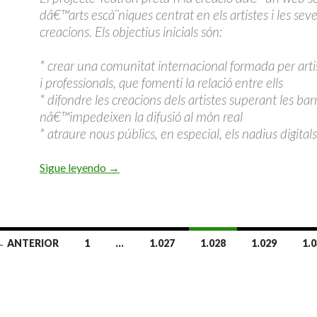
dâ€™arts escà¨niques centrat en els artistes i les sev
creacions. Els objectius inicials són:
* crear una comunitat internacional formada per artis
i professionals, que fomenti la relació entre ells
* difondre les creacions dels artistes superant les ba
nâ€™impedeixen la difusió al món real
* atraure nous públics, en especial, els nadius digitals
Sigue leyendo
→
← ANTERIOR
1
…
1.027
1.028
1.029
1.
radas