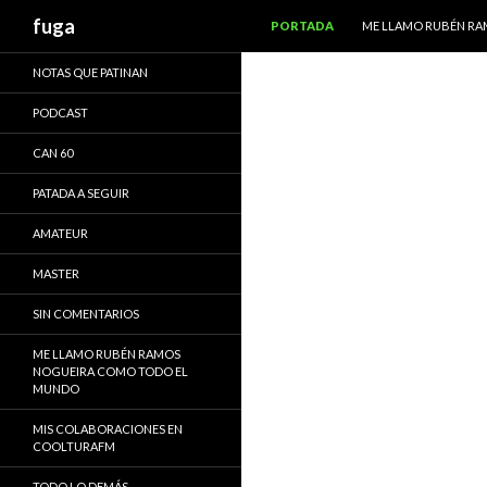
IR AL CONTENIDO
Buscar
fuga
PORTADA
ME LLAMO RUBÉN R
NOTAS QUE PATINAN
PODCAST
CAN 60
PATADA A SEGUIR
AMATEUR
MASTER
SIN COMENTARIOS
ME LLAMO RUBÉN RAMOS
NOGUEIRA COMO TODO EL
MUNDO
MIS COLABORACIONES EN
COOLTURAFM
TODO LO DEMÁS