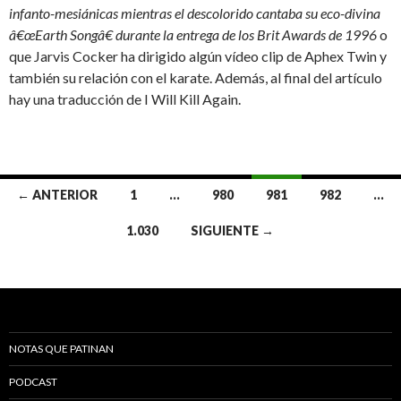
infanto-mesiánicas mientras el descolorido cantaba su eco-divina
â€œEarth Songâ€ durante la entrega de los Brit Awards de 1996
o
que Jarvis Cocker ha dirigido algún vídeo clip de Aphex Twin y
también su relación con el karate. Además, al final del artículo
hay una traducción de I Will Kill Again.
← ANTERIOR
1
…
980
981
982
…
Navegación de entradas
1.030
SIGUIENTE →
NOTAS QUE PATINAN
PODCAST