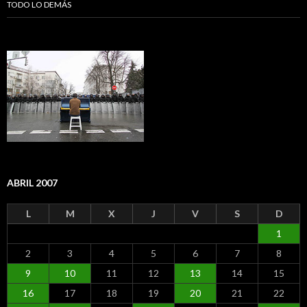
TODO LO DEMÁS
ABRIL 2007
L
M
X
J
V
S
D
1
2
3
4
5
6
7
8
9
10
11
12
13
14
15
16
17
18
19
20
21
22