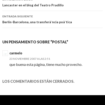
Ir a la entrada
Lancaster en el blog del Teatro Pradillo
ENTRADA SIGUIENTE
Berlín-Barcelona, una transferà¨ncia poà¨tica
UN PENSAMIENTO SOBRE “POSTAL”
carmelo
23 NOVIEMBRE 2007 A LAS 2:51
que buena esta página, tiene mucho provecho.
LOS COMENTARIOS ESTÁN CERRADOS.