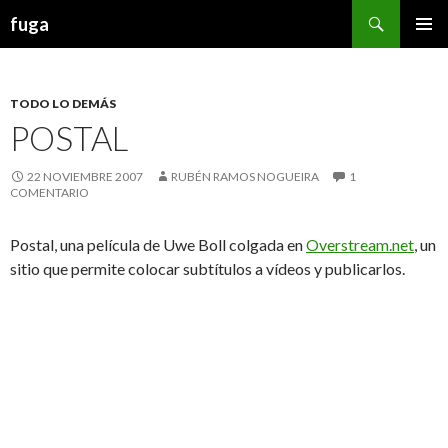
Buscar
fuga
IR AL CONTENIDO
TODO LO DEMÁS
POSTAL
22 NOVIEMBRE 2007
RUBÉN RAMOS NOGUEIRA
1
COMENTARIO
Postal, una película de Uwe Boll colgada en
Overstream.net
, un
sitio que permite colocar subtítulos a vídeos y publicarlos.