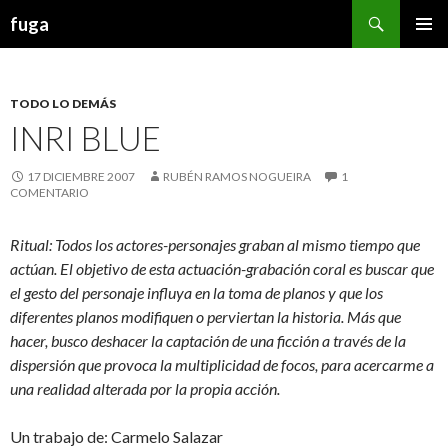
Buscar
fuga
IR AL CONTENIDO
TODO LO DEMÁS
INRI BLUE
17 DICIEMBRE 2007
RUBÉN RAMOS NOGUEIRA
1
COMENTARIO
Ritual: Todos los actores-personajes graban al mismo tiempo que
actúan. El objetivo de esta actuación-grabación coral es buscar que
el gesto del personaje influya en la toma de planos y que los
diferentes planos modifiquen o perviertan la historia. Más que
hacer, busco deshacer la captación de una ficción a través de la
dispersión que provoca la multiplicidad de focos, para acercarme a
una realidad alterada por la propia acción.
Un trabajo de: Carmelo Salazar