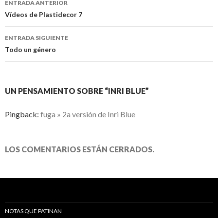
ENTRADA ANTERIOR
Ir a la entrada
Vídeos de Plastidecor 7
ENTRADA SIGUIENTE
Todo un género
UN PENSAMIENTO SOBRE “INRI BLUE”
Pingback:
fuga » 2a versión de Inri Blue
LOS COMENTARIOS ESTÁN CERRADOS.
NOTAS QUE PATINAN