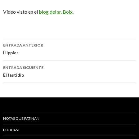
Vídeo visto en el
blog del sr. Boix
.
ENTRADA ANTERIOR
Ir a la entrada
Hippies
ENTRADA SIGUIENTE
El fastidio
NOTAS QUE PATINAN
PODCAST