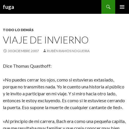
Buscar
fuga
IR AL CONTENIDO
TODO LO DEMÁS
VIAJE DE INVIERNO
30 DICIEMBRE 2007
RUBÉN RAMOS NOGUEIRA
Dice Thomas Quasthoff:
«No puedes cerrar los ojos, como si estuvieras extasiado,
porque no transmites nada. Yo le cuento una historia al público
y le invito a participar en mi viaje. Y si miro hacia otro lado,
entonces le estoy excluyendo. Es como si le estuviese cerrando
la puerta. Eso supone la muerte de cualquier cantante de lied».
«Al principio de mi carrera, Bach era como una pequeña capilla,
que me resultaba muy familiar y que creía conocer muy bien.