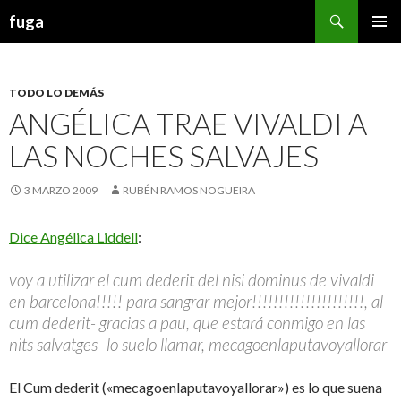
Buscar
fuga
IR AL CONTENIDO
TODO LO DEMÁS
ANGÉLICA TRAE VIVALDI A
LAS NOCHES SALVAJES
3 MARZO 2009
RUBÉN RAMOS NOGUEIRA
Dice Angélica Liddell
:
voy a utilizar el cum dederit del nisi dominus de vivaldi
en barcelona!!!!! para sangrar mejor!!!!!!!!!!!!!!!!!!!!!, al
cum dederit- gracias a pau, que estará conmigo en las
nits salvatges- lo suelo llamar, mecagoenlaputavoyallorar
El Cum dederit («mecagoenlaputavoyallorar») es lo que suena