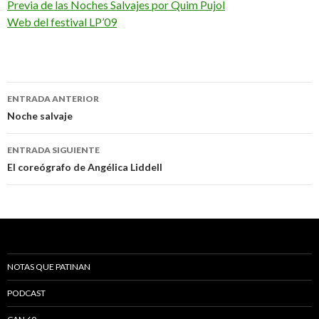
Previa de las Noches Salvajes por Quim Pujol
Web del festival LP’09
ENTRADA ANTERIOR
Ir a la entrada
Noche salvaje
ENTRADA SIGUIENTE
El coreógrafo de Angélica Liddell
NOTAS QUE PATINAN
PODCAST