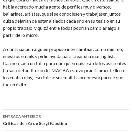
había acercado mucha gente de perfiles muy diversos,
bailarines, artistas, que si se conociesen y trabajasen juntos
quizá dejarían de estar aislados cada uno en su tesis o en su
propio trabajo, y quizá entre todos podrían cambiar algo a
partir de lo micro.
A continuación alguien propuso intercambiar, como mínimo,
nuestros emails y pidió ayuda para crear una mailing list.
Carmen sacó un folio para que quien quisiese de los asistentes
(la sala del auditorio del MACBA estuvo prácticamente llena
los cuatro días) escribiese su email. La propuesta parece que
fue un éxito.
ENTRADA ANTERIOR
Ir a la entrada
Críticas de «Z» de Sergi Fäustino