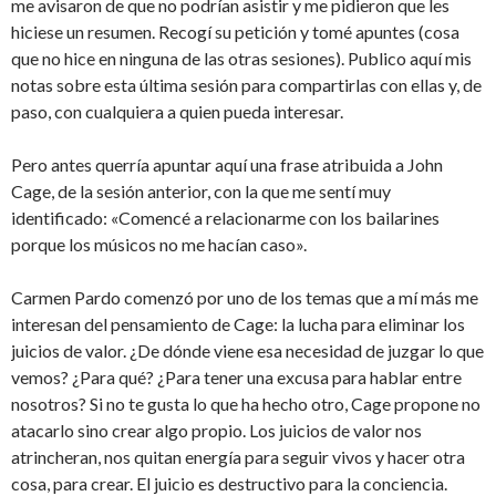
me avisaron de que no podrían asistir y me pidieron que les
hiciese un resumen. Recogí su petición y tomé apuntes (cosa
que no hice en ninguna de las otras sesiones). Publico aquí mis
notas sobre esta última sesión para compartirlas con ellas y, de
paso, con cualquiera a quien pueda interesar.
Pero antes querría apuntar aquí una frase atribuida a John
Cage, de la sesión anterior, con la que me sentí muy
identificado: «Comencé a relacionarme con los bailarines
porque los músicos no me hacían caso».
Carmen Pardo comenzó por uno de los temas que a mí más me
interesan del pensamiento de Cage: la lucha para eliminar los
juicios de valor. ¿De dónde viene esa necesidad de juzgar lo que
vemos? ¿Para qué? ¿Para tener una excusa para hablar entre
nosotros? Si no te gusta lo que ha hecho otro, Cage propone no
atacarlo sino crear algo propio. Los juicios de valor nos
atrincheran, nos quitan energía para seguir vivos y hacer otra
cosa, para crear. El juicio es destructivo para la conciencia.