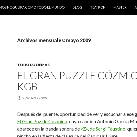
AMOS NOGUEIRA COMO TODO EL MUNDO
BLOG
TEATRON
MASTER
A
Archivos mensuales: mayo 2009
TODO LO DEMÁS
EL GRAN PUZZLE CÓZMI
KGB
29 MAYO 2009
Después del puente, oportunidad de ver y escuchar a ese 
El Gran Puzzle Cózmico
, cuya canción Antonio García Ma
aparece en la banda sonora de
«Z», de Sergi Fäustino
, qui
pinchó en la fiesta de clausura del Radicals Lliure.