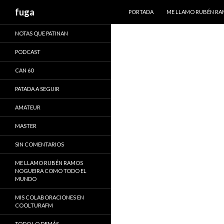
IR AL CONTENIDO
Buscar
fuga
PORTADA
ME LLAMO RUBÉN R
NOTAS QUE PATINAN
PODCAST
CAN 60
PATADA A SEGUIR
AMATEUR
MASTER
SIN COMENTARIOS
ME LLAMO RUBÉN RAMOS
NOGUEIRA COMO TODO EL
MUNDO
MIS COLABORACIONES EN
COOLTURAFM
TODO LO DEMÁS