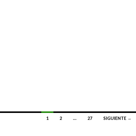
1
2
…
27
SIGUIENTE →
radas