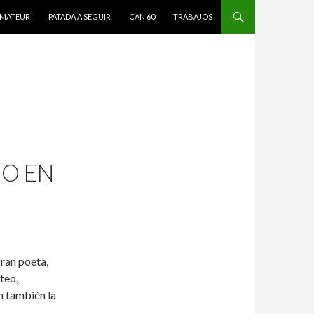
MATEUR
PATADA A SEGUIR
CAN 60
TRABAJOS
CO EN
gran poeta,
teo,
en también la