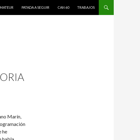
MATEUR
PATADA A SEGUIR
CAN 60
TRABAJOS
TORIA
ano Marín,
programación
e he
e habla