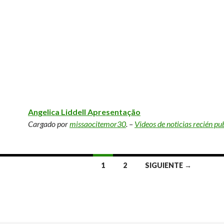
Angelica Liddell Apresentação
Cargado por
missaocitemor30
. –
Videos de noticias recién pu
1
2
SIGUIENTE →
radas