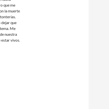
ero que me
on la muerte
tonterías.
o dejar que
istema. Me
de nuestra
estar vivos.