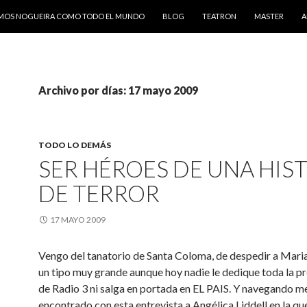
AMOS NOGUEIRA COMO TODO EL MUNDO
BLOG
TEATRON
MASTER
A
Archivo por días: 17 mayo 2009
TODO LO DEMÁS
SER HÉROES DE UNA HIS
DE TERROR
17 MAYO 2009
Vengo del tanatorio de Santa Coloma, de despedir a Mari
un tipo muy grande aunque hoy nadie le dedique toda la 
de Radio 3 ni salga en portada en EL PAIS. Y navegando m
encontrado con esta entrevista a Angélica Liddell en la qu