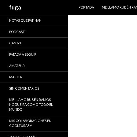
IR AL CONTENIDO
Buscar
fuga
PORTADA
ME LLAMO RUBÉN R
NOTAS QUE PATINAN
PODCAST
CAN 60
PATADA A SEGUIR
AMATEUR
MASTER
SIN COMENTARIOS
ME LLAMO RUBÉN RAMOS
NOGUEIRA COMO TODO EL
MUNDO
MIS COLABORACIONES EN
COOLTURAFM
TODO LO DEMÁS