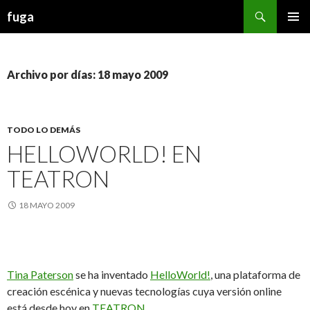
Buscar
fuga
IR AL CONTENIDO
Archivo por días: 18 mayo 2009
TODO LO DEMÁS
HELLOWORLD! EN
TEATRON
18 MAYO 2009
Tina Paterson
se ha inventado
HelloWorld!
, una plataforma de
creación escénica y nuevas tecnologías cuya versión online
está desde hoy en
TEATRON
.