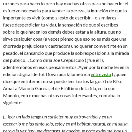
razones para hacerlo pero hay muchas otras para no hacerlo: el
esfuerzo necesario para vencer la pereza, la intuición de que lo
importante es vivir (como si esto de escribir – o similares –
fuese desperdiciar tu vida), la sensación de que si escribes
sobre lo que hacen los demás debes estar a la altura, que no
sirve cualquier cosa (a veces pienso que eso no es más que una
chorrada prejuiciosa y castradora), no querer convertirte en un
pesado, el cansancio que produce la sobrexposición a la mirada
del público… Como diría Joe Crepúsculo (¿fue él?),
adentrémonos en esos pensamientos. Ayer por la noche leí en la
edición digital de Jot Down una kilométrica
entrevista
(¿quién
dice que en internet no se puede leer textos largos?) de Kiko
Amat a Manolo García, el de El último de la fila, en la que
Manolo, entre muchas otras cosas interesantes, contaba lo
siguiente:
(…)por un lado tengo un carácter muy extrovertido y en un
escenario me las pinto solo, estoy en mi hábitat natural, en mi salsa,
pero a la vez hay una descarga, te quedas un poco exánime, hay un