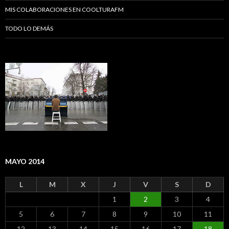
MIS COLABORACIONES EN COOLTURAFM
TODO LO DEMÁS
MAYO 2014
L
M
X
J
V
S
D
1
2
3
4
5
6
7
8
9
10
11
12
13
14
15
16
17
18