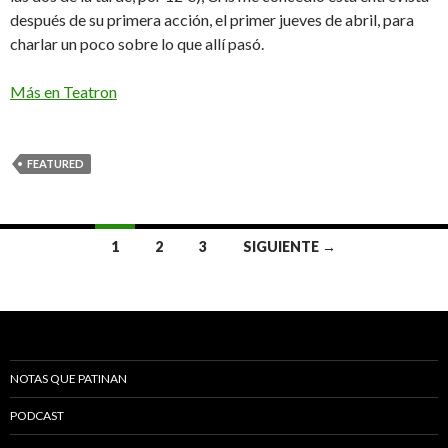
después de su primera acción, el primer jueves de abril, para
charlar un poco sobre lo que allí pasó.
Más en Teatron
FEATURED
1
2
3
SIGUIENTE →
Navegación de entradas
NOTAS QUE PATINAN
PODCAST