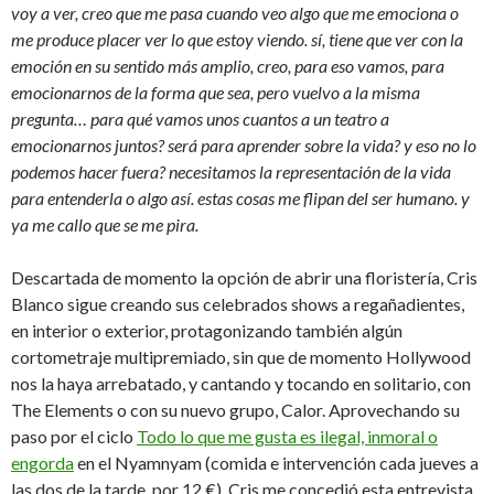
voy a ver, creo que me pasa cuando veo algo que me emociona o
me produce placer ver lo que estoy viendo. sí, tiene que ver con la
emoción en su sentido más amplio, creo, para eso vamos, para
emocionarnos de la forma que sea, pero vuelvo a la misma
pregunta… para qué vamos unos cuantos a un teatro a
emocionarnos juntos? será para aprender sobre la vida? y eso no lo
podemos hacer fuera? necesitamos la representación de la vida
para entenderla o algo así. estas cosas me flipan del ser humano. y
ya me callo que se me pira.
Descartada de momento la opción de abrir una floristería, Cris
Blanco sigue creando sus celebrados shows a regañadientes,
en interior o exterior, protagonizando también algún
cortometraje multipremiado, sin que de momento Hollywood
nos la haya arrebatado, y cantando y tocando en solitario, con
The Elements o con su nuevo grupo, Calor. Aprovechando su
paso por el ciclo
Todo lo que me gusta es ilegal, inmoral o
engorda
en el Nyamnyam (comida e intervención cada jueves a
las dos de la tarde, por 12 €), Cris me concedió esta entrevista