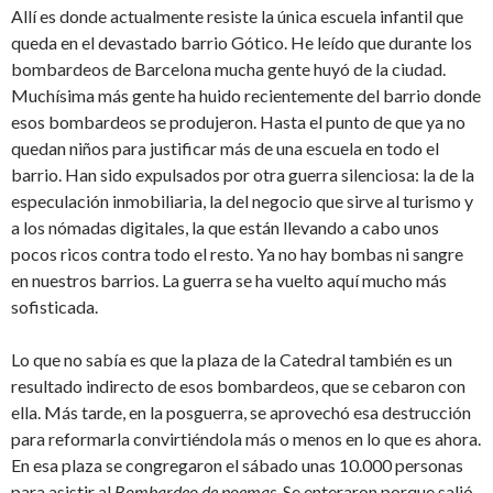
Allí es donde actualmente resiste la única escuela infantil que
queda en el devastado barrio Gótico. He leído que durante los
bombardeos de Barcelona mucha gente huyó de la ciudad.
Muchísima más gente ha huido recientemente del barrio donde
esos bombardeos se produjeron. Hasta el punto de que ya no
quedan niños para justificar más de una escuela en todo el
barrio. Han sido expulsados por otra guerra silenciosa: la de la
especulación inmobiliaria, la del negocio que sirve al turismo y
a los nómadas digitales, la que están llevando a cabo unos
pocos ricos contra todo el resto. Ya no hay bombas ni sangre
en nuestros barrios. La guerra se ha vuelto aquí mucho más
sofisticada.
Lo que no sabía es que la plaza de la Catedral también es un
resultado indirecto de esos bombardeos, que se cebaron con
ella. Más tarde, en la posguerra, se aprovechó esa destrucción
para reformarla convirtiéndola más o menos en lo que es ahora.
En esa plaza se congregaron el sábado unas 10.000 personas
para asistir al
Bombardeo de poemas
. Se enteraron porque salió