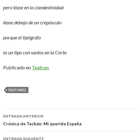
pero léase en la clandestinidad
léase debajo de un crepúsculo
porque el tipógrafo
es un tipo con santos en la Corte.
Publicado en
Teatron
FEATURED
ENTRADA ANTERIOR
Ir a la entrada
Crónica de Tachán: Mi querida España
ENTRADA SIGUIENTE