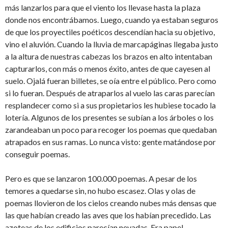
más lanzarlos para que el viento los llevase hasta la plaza
donde nos encontrábamos. Luego, cuando ya estaban seguros
de que los proyectiles poéticos descendían hacia su objetivo,
vino el aluvión. Cuando la lluvia de marcapáginas llegaba justo
a la altura de nuestras cabezas los brazos en alto intentaban
capturarlos, con más o menos éxito, antes de que cayesen al
suelo. Ojalá fueran billetes, se oía entre el público. Pero como
si lo fueran. Después de atraparlos al vuelo las caras parecían
resplandecer como si a sus propietarios les hubiese tocado la
lotería. Algunos de los presentes se subían a los árboles o los
zarandeaban un poco para recoger los poemas que quedaban
atrapados en sus ramas. Lo nunca visto: gente matándose por
conseguir poemas.
Pero es que se lanzaron 100.000 poemas. A pesar de los
temores a quedarse sin, no hubo escasez. Olas y olas de
poemas llovieron de los cielos creando nubes más densas que
las que habían creado las aves que los habían precedido. Las
azoteas de los edificios parecían nevadas. Era papel