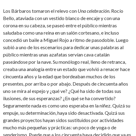
Los Bárbaros tomaron el relevo con
Una celebración
. Rocío
Bello, ataviada con un vestido blanco de encaje y con una
corona en su cabeza, se paseó entre el público mientras
saludaba como una reina en un salón cortesano, e incluso
concedió un baile a Miguel Rojo a ritmo de pasodoble. Luego
subió a uno de los escenarios para dedicar unas palabras al
público mientras unas azafatas servían cava catalán
paseándose por la nave. Su monólogo real, lleno de retranca,
creaba una analogía entre un estado que volvió a renacer hace
cincuenta años y la edad que bordeaban muchos de los
presentes, por arriba o por abajo. Después de cincuenta años
uno se mira al espejo y ¿qué ve? ¿Qué ha sido de todas sus
ilusiones, de sus esperanzas? ¿En qué se ha convertido?
Seguramente nada es como uno esperaba en la niñez. Quizá su
empuje, su determinación, haya sido desactivada. Quizá sus
grandes proyectos hayan sidos sustituidos por actividades
mucho más pequeñas y prácticas: un poco de yoga o de
senderismo. Puede que a los cincuenta haya decidido que ya es