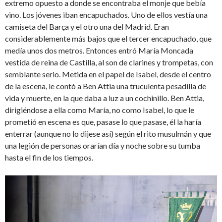
extremo opuesto a donde se encontraba el monje que bebía
vino. Los jóvenes iban encapuchados. Uno de ellos vestía una
camiseta del Barça y el otro una del Madrid. Eran
considerablemente más bajos que el tercer encapuchado, que
medía unos dos metros. Entonces entró María Moncada
vestida de reina de Castilla, al son de clarines y trompetas, con
semblante serio. Metida en el papel de Isabel, desde el centro
de la escena, le contó a Ben Attia una truculenta pesadilla de
vida y muerte, en la que daba a luz a un cochinillo. Ben Attia,
dirigiéndose a ella como María, no como Isabel, lo que le
prometió en escena es que, pasase lo que pasase, él la haría
enterrar (aunque no lo dijese así) según el rito musulmán y que
una legión de personas orarían día y noche sobre su tumba
hasta el fin de los tiempos.