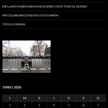
ME LLAMO RUBÉN RAMOS NOGUEIRA COMO TODO EL MUNDO
MIS COLABORACIONES EN COOLTURAFM
TODO LO DEMÁS
JUNIO 2026
L
M
X
J
V
S
D
1
2
3
4
5
6
7