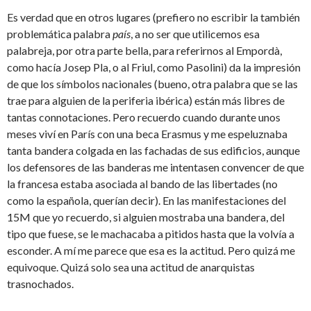
Es verdad que en otros lugares (prefiero no escribir la también
problemática palabra
país
, a no ser que utilicemos esa
palabreja, por otra parte bella, para referirnos al Empordà,
como hacía Josep Pla, o al Friul, como Pasolini) da la impresión
de que los símbolos nacionales (bueno, otra palabra que se las
trae para alguien de la periferia ibérica) están más libres de
tantas connotaciones. Pero recuerdo cuando durante unos
meses viví en París con una beca Erasmus y me espeluznaba
tanta bandera colgada en las fachadas de sus edificios, aunque
los defensores de las banderas me intentasen convencer de que
la francesa estaba asociada al bando de las libertades (no
como la española, querían decir). En las manifestaciones del
15M que yo recuerdo, si alguien mostraba una bandera, del
tipo que fuese, se le machacaba a pitidos hasta que la volvía a
esconder. A mí me parece que esa es la actitud. Pero quizá me
equivoque. Quizá solo sea una actitud de anarquistas
trasnochados.