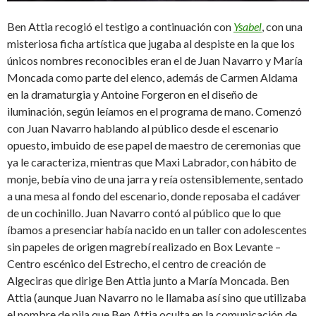
Ben Attia recogió el testigo a continuación con
Ysabel
, con una
misteriosa ficha artística que jugaba al despiste en la que los
únicos nombres reconocibles eran el de Juan Navarro y María
Moncada como parte del elenco, además de Carmen Aldama
en la dramaturgia y Antoine Forgeron en el diseño de
iluminación, según leíamos en el programa de mano. Comenzó
con Juan Navarro hablando al público desde el escenario
opuesto, imbuido de ese papel de maestro de ceremonias que
ya le caracteriza, mientras que Maxi Labrador, con hábito de
monje, bebía vino de una jarra y reía ostensiblemente, sentado
a una mesa al fondo del escenario, donde reposaba el cadáver
de un cochinillo. Juan Navarro contó al público que lo que
íbamos a presenciar había nacido en un taller con adolescentes
sin papeles de origen magrebí realizado en Box Levante –
Centro escénico del Estrecho, el centro de creación de
Algeciras que dirige Ben Attia junto a María Moncada. Ben
Attia (aunque Juan Navarro no le llamaba así sino que utilizaba
el nombre de pila que Ben Attia oculta en la comunicación de