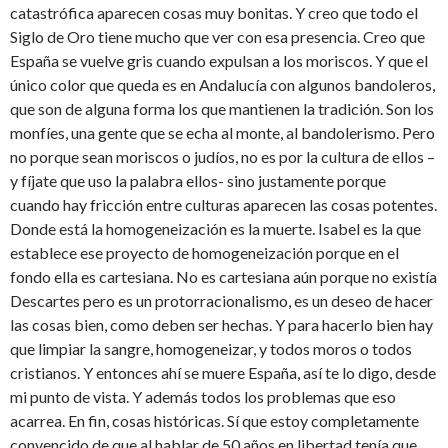
catastrófica aparecen cosas muy bonitas. Y creo que todo el
Siglo de Oro tiene mucho que ver con esa presencia. Creo que
España se vuelve gris cuando expulsan a los moriscos. Y que el
único color que queda es en Andalucía con algunos bandoleros,
que son de alguna forma los que mantienen la tradición. Son los
monfíes, una gente que se echa al monte, al bandolerismo. Pero
no porque sean moriscos o judíos, no es por la cultura de ellos –
y fíjate que uso la palabra ellos- sino justamente porque
cuando hay fricción entre culturas aparecen las cosas potentes.
Donde está la homogeneización es la muerte. Isabel es la que
establece ese proyecto de homogeneización porque en el
fondo ella es cartesiana. No es cartesiana aún porque no existía
Descartes pero es un protorracionalismo, es un deseo de hacer
las cosas bien, como deben ser hechas. Y para hacerlo bien hay
que limpiar la sangre, homogeneizar, y todos moros o todos
cristianos. Y entonces ahí se muere España, así te lo digo, desde
mi punto de vista. Y además todos los problemas que eso
acarrea. En fin, cosas históricas. Sí que estoy completamente
convencido de que al hablar de 50 años en libertad tenía que