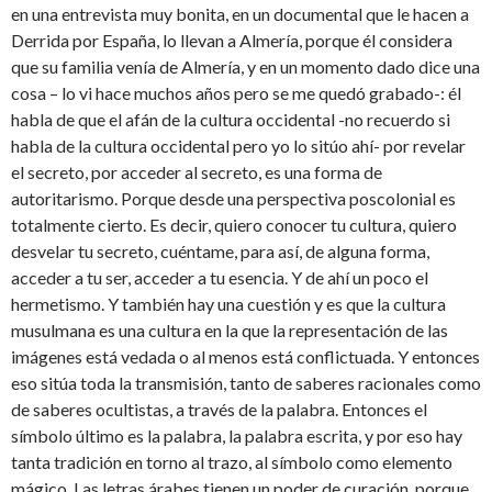
en una entrevista muy bonita, en un documental que le hacen a
Derrida por España, lo llevan a Almería, porque él considera
que su familia venía de Almería, y en un momento dado dice una
cosa – lo vi hace muchos años pero se me quedó grabado-: él
habla de que el afán de la cultura occidental -no recuerdo si
habla de la cultura occidental pero yo lo sitúo ahí- por revelar
el secreto, por acceder al secreto, es una forma de
autoritarismo. Porque desde una perspectiva poscolonial es
totalmente cierto. Es decir, quiero conocer tu cultura, quiero
desvelar tu secreto, cuéntame, para así, de alguna forma,
acceder a tu ser, acceder a tu esencia. Y de ahí un poco el
hermetismo. Y también hay una cuestión y es que la cultura
musulmana es una cultura en la que la representación de las
imágenes está vedada o al menos está conflictuada. Y entonces
eso sitúa toda la transmisión, tanto de saberes racionales como
de saberes ocultistas, a través de la palabra. Entonces el
símbolo último es la palabra, la palabra escrita, y por eso hay
tanta tradición en torno al trazo, al símbolo como elemento
mágico. Las letras árabes tienen un poder de curación, porque