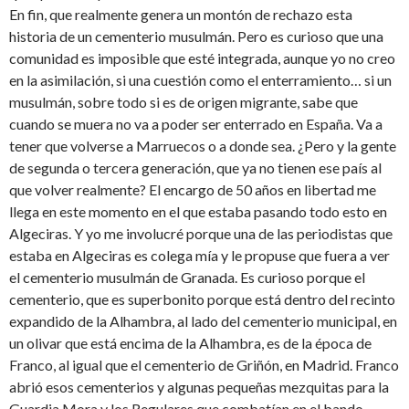
En fin, que realmente genera un montón de rechazo esta
historia de un cementerio musulmán. Pero es curioso que una
comunidad es imposible que esté integrada, aunque yo no creo
en la asimilación, si una cuestión como el enterramiento… si un
musulmán, sobre todo si es de origen migrante, sabe que
cuando se muera no va a poder ser enterrado en España. Va a
tener que volverse a Marruecos o a donde sea. ¿Pero y la gente
de segunda o tercera generación, que ya no tienen ese país al
que volver realmente? El encargo de 50 años en libertad me
llega en este momento en el que estaba pasando todo esto en
Algeciras. Y yo me involucré porque una de las periodistas que
estaba en Algeciras es colega mía y le propuse que fuera a ver
el cementerio musulmán de Granada. Es curioso porque el
cementerio, que es superbonito porque está dentro del recinto
expandido de la Alhambra, al lado del cementerio municipal, en
un olivar que está encima de la Alhambra, es de la época de
Franco, al igual que el cementerio de Griñón, en Madrid. Franco
abrió esos cementerios y algunas pequeñas mezquitas para la
Guardia Mora y los Regulares que combatían en el bando