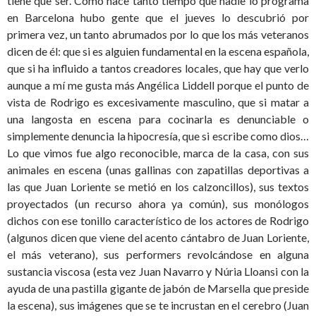
tiene que ser. Como hace tanto tiempo que nadie lo programa
en Barcelona hubo gente que el jueves lo descubrió por
primera vez, un tanto abrumados por lo que los más veteranos
dicen de él: que si es alguien fundamental en la escena española,
que si ha influido a tantos creadores locales, que hay que verlo
aunque a mí me gusta más Angélica Liddell porque el punto de
vista de Rodrigo es excesivamente masculino, que si matar a
una langosta en escena para cocinarla es denunciable o
simplemente denuncia la hipocresía, que si escribe como dios…
Lo que vimos fue algo reconocible, marca de la casa, con sus
animales en escena (unas gallinas con zapatillas deportivas a
las que Juan Loriente se metió en los calzoncillos), sus textos
proyectados (un recurso ahora ya común), sus monólogos
dichos con ese tonillo característico de los actores de Rodrigo
(algunos dicen que viene del acento cántabro de Juan Loriente,
el más veterano), sus performers revolcándose en alguna
sustancia viscosa (esta vez Juan Navarro y Núria Lloansi con la
ayuda de una pastilla gigante de jabón de Marsella que preside
la escena), sus imágenes que se te incrustan en el cerebro (Juan