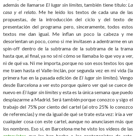
además de llamarse
El lugar sin límites
, también tiene título:
La
casa y el relato
. Me he leído los textos de cada una de las
propuestas, de la introducción del ciclo y del texto de
presentación del programa pero, sinceramente, todos estos
textos me dan igual. Me inflan un poco la cabeza y me
desorientan un poco, como si me invitasen a adentrarme en un
spin-off dentro de la subtrama de la subtrama de la trama
hasta que, al final, ya no sé ni cómo se llamaba lo que voy a ver,
ni de qué va. Ni me importa, porque no son esos textos los que
me traen hasta el Valle-Inclán, por segunda vez en mi vida (la
primera fue en la pasada edición de
El lugar sin límites
). Vengo
desde Barcelona a ver esto porque quiero ver qué se cuece de
nuevo en
El lugar sin límites
y esta es la única semana que puedo
desplazarme a Madrid. Será también porque conozco y sigo el
trabajo del 75% por ciento del cartel (al otro 25% lo conozco
de referencias) y me da igual de qué se trate esta vez: iría a ver
cualquier cosa con este cartel, aunque no anunciasen más que
los nombres. Eso sí, en Barcelona me he visto los vídeos de las
entrevistas
que les han hecho a los protagonistas de esto,